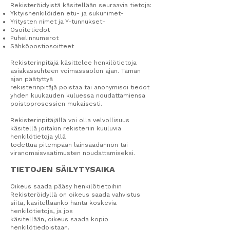
Rekisteröidyistä käsitellään seuraavia tietoja:
Yktyishenkilöiden etu- ja sukunimet-
Yritysten nimet ja Y-tunnukset-
Osoitetiedot
Puhelinnumerot
Sähköpostiosoitteet
Rekisterinpitäjä käsittelee henkilötietoja
asiakassuhteen voimassaolon ajan. Tämän
ajan päätyttyä
rekisterinpitäjä poistaa tai anonymisoi tiedot
yhden kuukauden kuluessa noudattamiensa
poistoprosessien mukaisesti.
Rekisterinpitäjällä voi olla velvollisuus
käsitellä joitakin rekisteriin kuuluvia
henkilötietoja yllä
todettua pitempään lainsäädännön tai
viranomaisvaatimusten noudattamiseksi.
TIETOJEN SÄILYTYSAIKA
Oikeus saada pääsy henkilötietoihin
Rekisteröidyllä on oikeus saada vahvistus
siitä, käsitelläänkö häntä koskevia
henkilötietoja, ja jos
käsitellään, oikeus saada kopio
henkilötiedoistaan.