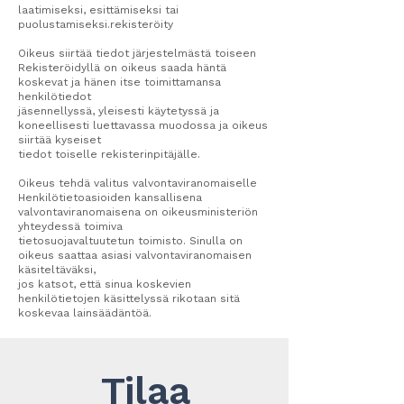
laatimiseksi, esittämiseksi tai
puolustamiseksi.rekisteröity
Oikeus siirtää tiedot järjestelmästä toiseen
Rekisteröidyllä on oikeus saada häntä
koskevat ja hänen itse toimittamansa
henkilötiedot
jäsennellyssä, yleisesti käytetyssä ja
koneellisesti luettavassa muodossa ja oikeus
siirtää kyseiset
tiedot toiselle rekisterinpitäjälle.
Oikeus tehdä valitus valvontaviranomaiselle
Henkilötietoasioiden kansallisena
valvontaviranomaisena on oikeusministeriön
yhteydessä toimiva
tietosuojavaltuutetun toimisto. Sinulla on
oikeus saattaa asiasi valvontaviranomaisen
käsiteltäväksi,
jos katsot, että sinua koskevien
henkilötietojen käsittelyssä rikotaan sitä
koskevaa lainsäädäntöä.
Tilaa