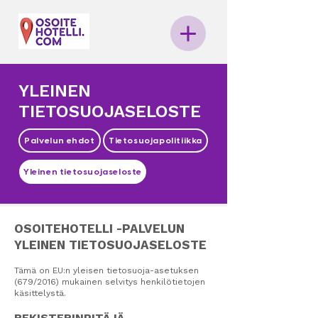
YLEINEN
TIETOSUOJASELOSTE
Palvelun ehdot
Tietosuojapolitiikka
Yleinen tietosuojaseloste
OSOITEHOTELLI -PALVELUN
YLEINEN TIETOSUOJASELOSTE
Tämä on EU:n yleisen tietosuoja-asetuksen
(679/2016) mukainen selvitys henkilötietojen
käsittelystä.
REKISTERINPITÄJÄ