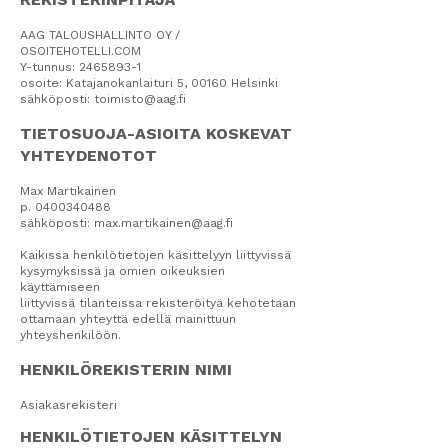
AAG TALOUSHALLINTO OY /
OSOITEHOTELLI.COM
Y-tunnus: 2465893-1
osoite: Katajanokanlaituri 5, 00160 Helsinki
sähköposti: toimisto@aag.fi
TIETOSUOJA-ASIOITA KOSKEVAT
YHTEYDENOTOT
Max Martikainen
p. 0400340488
sähköposti: max.martikainen@aag.fi
Kaikissa henkilötietojen käsittelyyn liittyvissä
kysymyksissä ja omien oikeuksien
käyttämiseen
liittyvissä tilanteissa rekisteröityä kehotetaan
ottamaan yhteyttä edellä mainittuun
yhteyshenkilöön.
HENKILÖREKISTERIN NIMI
Asiakasrekisteri
HENKILÖTIETOJEN KÄSITTELYN