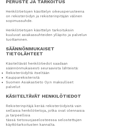
PERUSTE JA TARKOITUS
Henkilötietojen käsittelyn oikeusperusteena
on rekisteröidyn ja rekisterinpitäjän välinen
sopimussuhde.
Henkilötietojen käsittelyn tarkoituksiin
kuuluvat asiakassuhteiden ylläpito ja palvelun
tuottaminen.
SÄÄNNÖNMUKAISET
TIETOLÄHTEET
Käsiteltävät henkilötiedot saadaan
säännönmukaisesti seuraavista lähteistä:
Rekisteröidyltä itseltään
Kaupparekisteristä
Suomen Asiakastieto Oy:n maksulliset
palvelut
KÄSITELTÄVÄT HENKILÖTIEDOT
Rekisterinpitäjä kerää rekisteröidyistä vain
sellaisia henkilötietoja, jotka ovat olennaisia
ja tarpeellisia
tässä tietosuojaselosteessa selostettujen
käyttötarkoitusten kannalta.