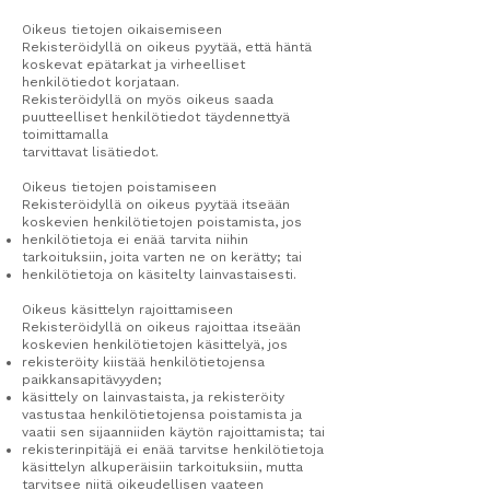
Oikeus tietojen oikaisemiseen
Rekisteröidyllä on oikeus pyytää, että häntä
koskevat epätarkat ja virheelliset
henkilötiedot korjataan.
Rekisteröidyllä on myös oikeus saada
puutteelliset henkilötiedot täydennettyä
toimittamalla
tarvittavat lisätiedot.
Oikeus tietojen poistamiseen
Rekisteröidyllä on oikeus pyytää itseään
koskevien henkilötietojen poistamista, jos
henkilötietoja ei enää tarvita niihin
tarkoituksiin, joita varten ne on kerätty; tai
henkilötietoja on käsitelty lainvastaisesti.
Oikeus käsittelyn rajoittamiseen
Rekisteröidyllä on oikeus rajoittaa itseään
koskevien henkilötietojen käsittelyä, jos
rekisteröity kiistää henkilötietojensa
paikkansapitävyyden;
käsittely on lainvastaista, ja rekisteröity
vastustaa henkilötietojensa poistamista ja
vaatii sen sijaanniiden käytön rajoittamista; tai
rekisterinpitäjä ei enää tarvitse henkilötietoja
käsittelyn alkuperäisiin tarkoituksiin, mutta
tarvitsee niitä oikeudellisen vaateen